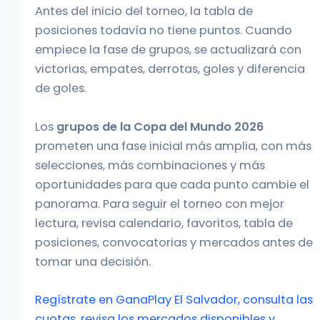
Antes del inicio del torneo, la tabla de
posiciones todavía no tiene puntos. Cuando
empiece la fase de grupos, se actualizará con
victorias, empates, derrotas, goles y diferencia
de goles.
Los
grupos de la Copa del Mundo 2026
prometen una fase inicial más amplia, con más
selecciones, más combinaciones y más
oportunidades para que cada punto cambie el
panorama. Para seguir el torneo con mejor
lectura, revisa calendario, favoritos, tabla de
posiciones, convocatorias y mercados antes de
tomar una decisión.
Regístrate en GanaPlay El Salvador, consulta las
cuotas, revisa los mercados disponibles y