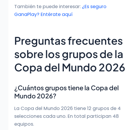
También te puede interesar:
¿Es seguro
GanaPlay? Entérate aquí
Preguntas frecuentes
sobre los grupos de la
Copa del Mundo 2026
¿Cuántos grupos tiene la Copa del
Mundo 2026?
La Copa del Mundo 2026 tiene 12 grupos de 4
selecciones cada uno. En total participan 48
equipos.