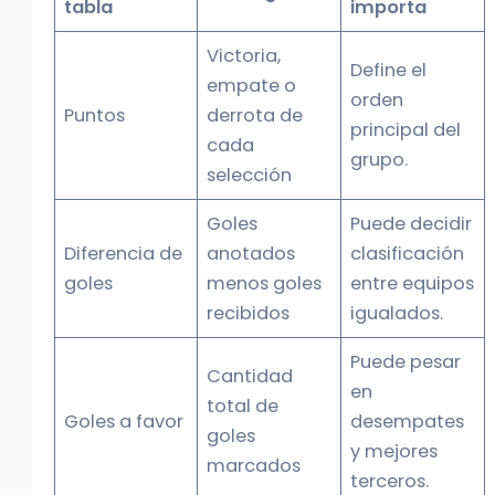
tabla
importa
Victoria,
Define el
empate o
orden
Puntos
derrota de
principal del
cada
grupo.
selección
Goles
Puede decidir
Diferencia de
anotados
clasificación
goles
menos goles
entre equipos
recibidos
igualados.
Puede pesar
Cantidad
en
total de
Goles a favor
desempates
goles
y mejores
marcados
terceros.