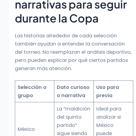
narrativas para seguir
durante la Copa
Las historias alrededor de cada selección
también ayudan a entender la conversación
del torneo. No reemplazan el análisis deportivo,
pero pueden explicar por qué ciertos partidos
generan más atención.
Selección o
Dato curioso
Uso para
grupo
o narrativa
previa
La “maldición
Ideal para
del quinto
analizar si
partido”
México
México
sigue siendo
puede