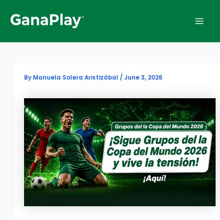
Skip
Mai
to
Men
content
By
Manuela Solera Aristizábal
/
June 3, 2026