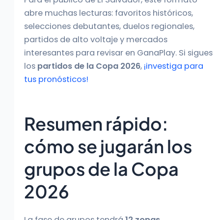
abre muchas lecturas: favoritos históricos,
selecciones debutantes, duelos regionales,
partidos de alto voltaje y mercados
interesantes para revisar en GanaPlay. Si sigues
los
partidos de la Copa 2026
,
¡investiga para
tus pronósticos!
Resumen rápido:
cómo se jugarán los
grupos de la Copa
2026
La fase de grupos tendrá
12 zonas
,