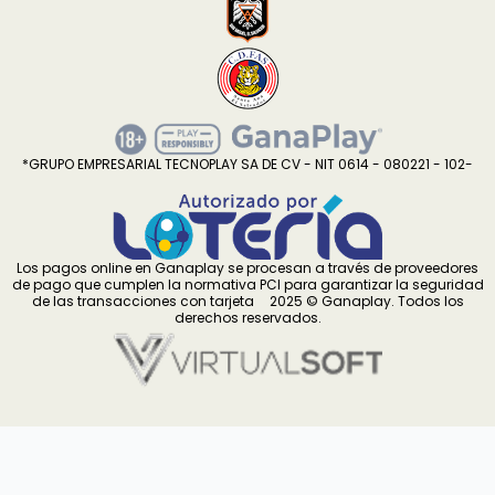
a
b
g
o
r
o
a
k
*GRUPO EMPRESARIAL TECNOPLAY SA DE CV - NIT 0614 - 080221 - 102-
m
Los pagos online en Ganaplay se procesan a través de proveedores
de pago que cumplen la normativa PCI para garantizar la seguridad
de las transacciones con tarjeta 2025 © Ganaplay. Todos los
derechos reservados.