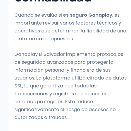
Cuando se evalúa si
es seguro Ganaplay
, es
importante revisar varios factores técnicos y
operativos que determinan la fiabilidad de una
plataforma de apuestas.
Ganaplay El Salvador implementa protocolos
de seguridad avanzados para proteger la
información personal y financiera de sus
usuarios. La plataforma utiliza cifrado de datos
SSL, lo que garantiza que todas las
transacciones y registros se realicen en
entornos protegidos. Esto reduce
significativamente el riesgo de accesos no
autorizados o fraudes.