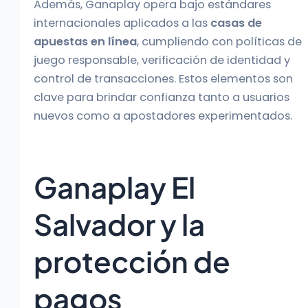
Además, Ganaplay opera bajo estándares
internacionales aplicados a las
casas de
apuestas en línea
, cumpliendo con políticas de
juego responsable, verificación de identidad y
control de transacciones. Estos elementos son
clave para brindar confianza tanto a usuarios
nuevos como a apostadores experimentados.
Ganaplay El
Salvador y la
protección de
pagos