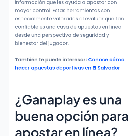
información que les ayuda a apostar con
mayor control. Estas herramientas son
especialmente valoradas al evaluar qué tan
confiable es una casa de apuestas en línea
desde una perspectiva de seguridad y
bienestar del jugador.
También te puede interesar:
Conoce cómo
hacer apuestas deportivas en El Salvador
¿Ganaplay es una
buena opción para
apostar en línea?