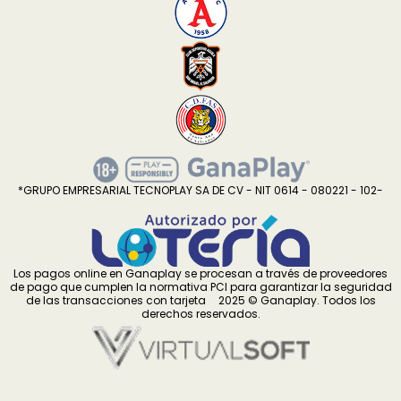
s
c
t
e
a
b
g
o
r
o
a
k
*GRUPO EMPRESARIAL TECNOPLAY SA DE CV - NIT 0614 - 080221 - 102-
m
Los pagos online en Ganaplay se procesan a través de proveedores
de pago que cumplen la normativa PCI para garantizar la seguridad
de las transacciones con tarjeta 2025 © Ganaplay. Todos los
derechos reservados.