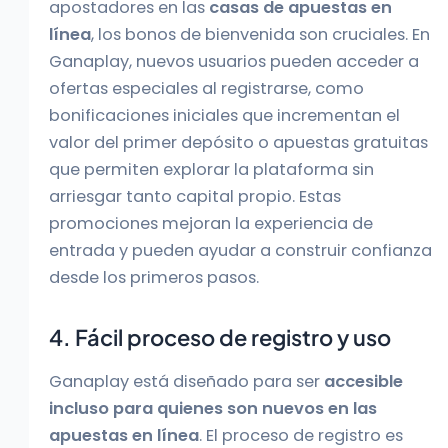
apostadores en las
casas de apuestas en
línea
, los bonos de bienvenida son cruciales. En
Ganaplay, nuevos usuarios pueden acceder a
ofertas especiales al registrarse, como
bonificaciones iniciales que incrementan el
valor del primer depósito o apuestas gratuitas
que permiten explorar la plataforma sin
arriesgar tanto capital propio. Estas
promociones mejoran la experiencia de
entrada y pueden ayudar a construir confianza
desde los primeros pasos.
4. Fácil proceso de registro y uso
Ganaplay está diseñado para ser
accesible
incluso para quienes son nuevos en las
apuestas en línea
. El proceso de registro es