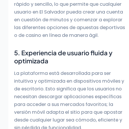
rápido y sencillo, lo que permite que cualquier
usuario en El Salvador pueda crear una cuenta
en cuestión de minutos y comenzar a explorar
las diferentes opciones de apuestas deportivas
o de casino en línea de manera ágil.
5. Experiencia de usuario fluida y
optimizada
La plataforma está desarrollada para ser
intuitiva y optimizada en dispositivos móviles y
de escritorio. Esto significa que los usuarios no
necesitan descargar aplicaciones específicas
para acceder a sus mercados favoritos; la
versión móvil adapta el sitio para que apostar
desde cualquier lugar sea cómodo, eficiente y
sin pérdida de funcionalidad.