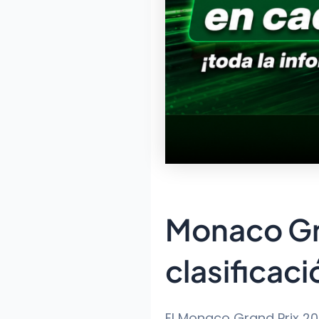
Monaco Gra
clasificaci
El Monaco Grand Prix 20