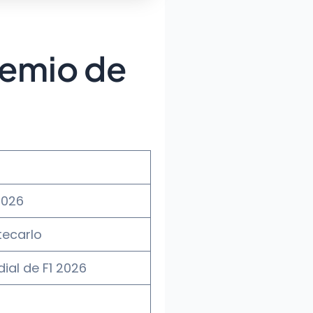
remio de
2026
tecarlo
al de F1 2026