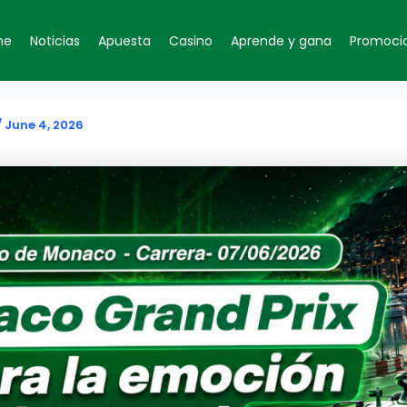
me
Noticias
Apuesta
Casino
Aprende y gana
Promoci
/
June 4, 2026