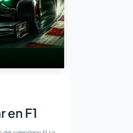
r en F1
del calendario F1. La