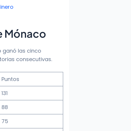
inero
de Mónaco
o ganó las cinco
torias consecutivas.
Puntos
131
88
75