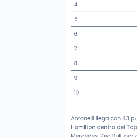
4
5
6
7
8
9
10
Antonelli llega con 43 p
Hamilton dentro del Top
Mercedes. Red Bull, por 