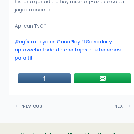
historia ganadora hoy mismo. ¡Haz que cada
jugada cuente!
Aplican TyC*
¡Regístrate ya en GanaPlay El Salvador y
aprovecha todas las ventajas que tenemos
para ti!
PREVIOUS
NEXT