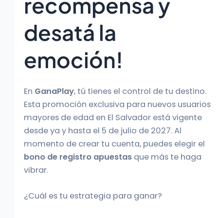
recompensa y
desatá la
emoción!
En
GanaPlay
, tú tienes el control de tu destino.
Esta promoción exclusiva para nuevos usuarios
mayores de edad en El Salvador está vigente
desde ya y hasta el 5 de julio de 2027. Al
momento de crear tu cuenta, puedes elegir el
bono de registro apuestas
que más te haga
vibrar.
¿Cuál es tu estrategia para ganar?