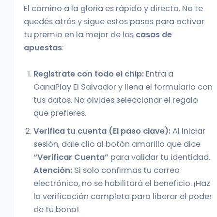
El camino a la gloria es rápido y directo. No te
quedés atrás y sigue estos pasos para activar
tu premio en la mejor de las
casas de
apuestas
:
Registrate con todo el chip:
Entra a
GanaPlay El Salvador y llena el formulario con
tus datos. No olvides seleccionar el regalo
que prefieres.
Verifica tu cuenta (El paso clave):
Al iniciar
sesión, dale clic al botón amarillo que dice
“Verificar Cuenta”
para validar tu identidad.
Atención:
Si solo confirmas tu correo
electrónico, no se habilitará el beneficio. ¡Haz
la verificación completa para liberar el poder
de tu bono!